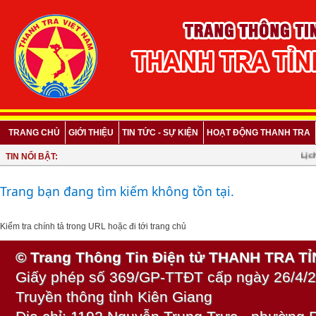
TRANG CHỦ
GIỚI THIỆU
TIN TỨC - SỰ KIỆN
HOẠT ĐỘNG THANH TRA
Lịch 
TIN NỔI BẬT:
Trang bạn đang tìm kiếm không tồn tại.
Kiểm tra chính tả trong URL hoặc
đi tới trang chủ
© Trang Thông Tin Điện tử THANH TRA T
Giấy phép số 369/GP-TTĐT cấp ngày 26/4/2
Truyền thông tỉnh Kiên Giang