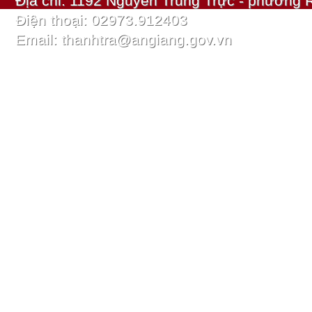
Địa chỉ: 1192 Nguyễn Trung Trực - phường R
Điện thoại: 02973.912403
Email: thanhtra@angiang.gov.vn