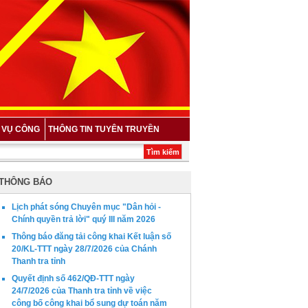
H VỤ CÔNG
THÔNG TIN TUYÊN TRUYỀN
ân tạo (AI) trong hoạt động công vụ và công tác tham mưu *
Triển khai các quy đ
THÔNG BÁO
Lịch phát sóng Chuyên mục "Dân hỏi -
Chính quyền trả lời" quý III năm 2026
Thông báo đăng tải công khai Kết luận số
20/KL-TTT ngày 28/7/2026 của Chánh
Thanh tra tỉnh
Quyết định số 462/QĐ-TTT ngày
24/7/2026 của Thanh tra tỉnh về việc
công bố công khai bổ sung dự toán năm