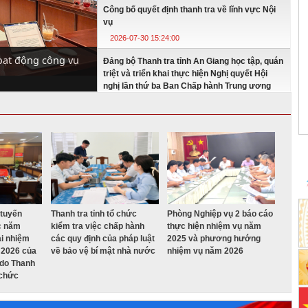
Công bố quyết định thanh tra về lĩnh vực Nội
vụ
2026-07-30 15:24:00
hoạt động công vụ
Đảng bộ Thanh tra tỉnh An Giang học tập, quán
triệt và triển khai thực hiện Nghị quyết Hội
nghị lần thứ ba Ban Chấp hành Trung ương
Đảng khóa XIV
2026-07-29 11:08:00
Khối thi đua số 5 tổ chức Hội nghị Sơ kết công
tác thi đua 06 tháng đầu năm 2026
2026-07-27 08:11:00
Thanh tra tỉnh An Giang công bố Kết luận
thanh tra số 19/KL-TTT ngày 15/7/2026 (Đoàn
 tuyến
Thanh tra tỉnh tổ chức
Thanh tra theo Quyết định số 340/QĐ-TTT ngày
Phòng Nghiệp vụ 2 báo cáo
ác năm
kiểm tra việc chấp hành
21/5/2026)
thực hiện nhiệm vụ năm
ai nhiệm
các quy định của pháp luật
2025 và phương hướng
2026-07-20 10:45:00
 2026 của
về bảo vệ bí mật nhà nước
nhiệm vụ năm 2026
 do Thanh
Thanh tra tỉnh An Giang công bố Kết luận
 chức
thanh tra đối với Công trình Đường dây 110kV
Tri Tôn - Thoại Sơn
2026-07-20 10:41:00