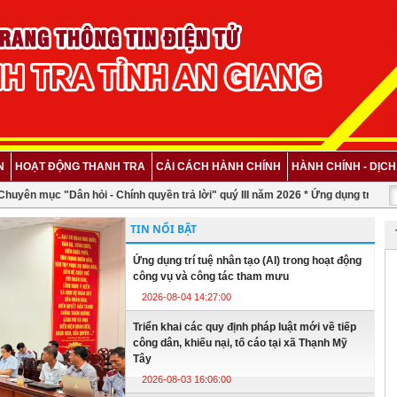
N
HOẠT ĐỘNG THANH TRA
CẢI CÁCH HÀNH CHÍNH
HÀNH CHÍNH - DỊC
yên mục "Dân hỏi - Chính quyền trả lời" quý III năm 2026 *
Ứng dụng trí tuệ nh
TIN NỔI BẬT
Ứng dụng trí tuệ nhân tạo (AI) trong hoạt động
công vụ và công tác tham mưu
2026-08-04 14:27:00
Triển khai các quy định pháp luật mới về tiếp
công dân, khiếu nại, tố cáo tại xã Thạnh Mỹ
Tây
2026-08-03 16:06:00