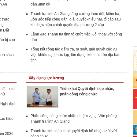
nh An
dân định kỳ
Thanh tra tỉnh An Giang tăng cường theo dõi, kiểm tra,
c thực
đôn đốc tiếp công dân, giải quyết khiếu nại, tố cáo sau
ông
khi thực hiện chính quyền địa phương 2 cấp
n Đất
Lãnh đạo Thanh tra tỉnh tổ chức tiếp, đối thoại với công
ẩn bị cho
dân
Tổng kết công tác kiểm tra, rà soát, giải quyết các vụ
hính sách
việc khiếu nại phức tạp, tồn đọng, kéo dài trên địa bàn
tỉnh
Xây dựng lực lượng
ị định số
Triển khai Quyết định tiếp nhận,
phủ
phân công công chức
o Nghị định
Phân công công chức nhận nhiệm vụ tại Văn phòng
cao hiệu
Thanh tra tỉnh An Giang
Thanh tra tỉnh triển khai quyết định bổ nhiệm đối với
năm 2026
công chức