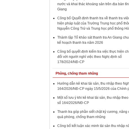
nước và khai thác khoáng sản trên địa bàn tỉ
Giang
Công bố Quyết định thanh tra về thanh tra việ
hiện pháp luật của Trường Trung học phổ th
Nguyễn Công Trứ và Trung học phổ thông Hò
Thành lập Tổ khảo sát thanh tra An Giang chu
kế hoạch thanh tra năm 2026
Công bố quyết định kiểm tra việc thực hiện c
đối với người nghỉ việc theo Nghị định số
178/2024/NĐ-CP
Phòng, chống tham nhũng
Hướng dẫn kê khai tài sản, thu nhập theo Ngh
164/2026/NĐ-CP ngày 15/5/2026 của Chính 
Một số lưu ý khi kê khai tài sản, thu nhập the
số 164/2026/NĐ-CP
Thanh tra góp phần siết chặt kỷ cương, nâng 
quả phòng, chống tham nhũng
Công bố kết luận xác minh tài sản thu nhập 