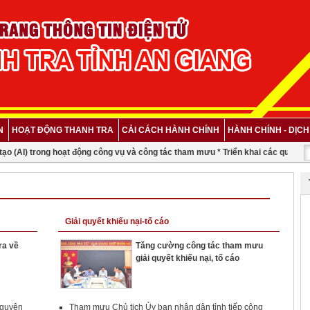
N
HOẠT ĐỘNG THANH TRA
CẢI CÁCH HÀNH CHÍNH
HÀNH CHÍNH - DỊC
ạo (AI) trong hoạt động công vụ và công tác tham mưu *
Triển khai các quy định 
Giải quyết khiếu nại-tố cáo
ra về
Tăng cường công tác tham mưu
giải quyết khiếu nại, tố cáo
nguyên
Tham mưu Chủ tịch Ủy ban nhân dân tỉnh tiếp công