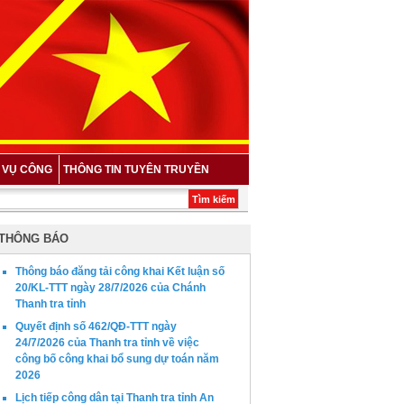
H VỤ CÔNG
THÔNG TIN TUYÊN TRUYỀN
pháp luật mới về tiếp công dân, khiếu nại, tố cáo tại xã Thạnh Mỹ Tây *
Lịch làm 
THÔNG BÁO
Thông báo đăng tải công khai Kết luận số
20/KL-TTT ngày 28/7/2026 của Chánh
Thanh tra tỉnh
Quyết định số 462/QĐ-TTT ngày
24/7/2026 của Thanh tra tỉnh về việc
công bố công khai bổ sung dự toán năm
2026
Lịch tiếp công dân tại Thanh tra tỉnh An