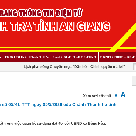
N
HOẠT ĐỘNG THANH TRA
CẢI CÁCH HÀNH CHÍNH
HÀNH CHÍNH - DỊC
Lịch phát sóng Chuyên mục "Dân hỏi - Chính quyền trả lời" quý III
A
A
Xem với cỡ chữ
n số 05/KL-TTT ngày 05/5/2026 của Chánh Thanh tra tỉnh
uật trong việc quản lý, sử dụng đất đối với UBND xã Đông Hòa.