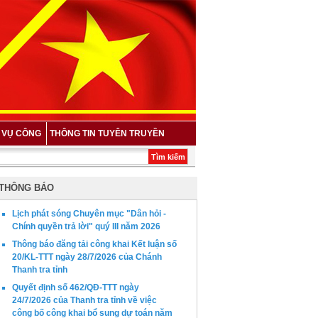
H VỤ CÔNG
THÔNG TIN TUYÊN TRUYỀN
 năm 2026 *
Ứng dụng trí tuệ nhân tạo (AI) trong hoạt động công vụ và công tác
THÔNG BÁO
Lịch phát sóng Chuyên mục "Dân hỏi -
Chính quyền trả lời" quý III năm 2026
Thông báo đăng tải công khai Kết luận số
20/KL-TTT ngày 28/7/2026 của Chánh
Thanh tra tỉnh
Quyết định số 462/QĐ-TTT ngày
24/7/2026 của Thanh tra tỉnh về việc
công bố công khai bổ sung dự toán năm