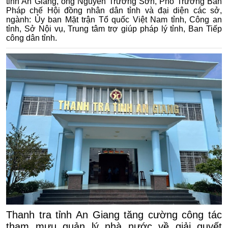
tỉnh An Giang, ông Nguyễn Trường Sơn, Phó Trưởng Ban
Pháp chế Hội đồng nhân dân tỉnh và đại diện các sở,
ngành: Ủy ban Mặt trận Tổ quốc Việt Nam tỉnh, Công an
tỉnh, Sở Nội vụ, Trung tâm trợ giúp pháp lý tỉnh, Ban Tiếp
công dân tỉnh.
Thanh tra tỉnh An Giang tăng cường công tác
tham mưu quản lý nhà nước về giải quyết