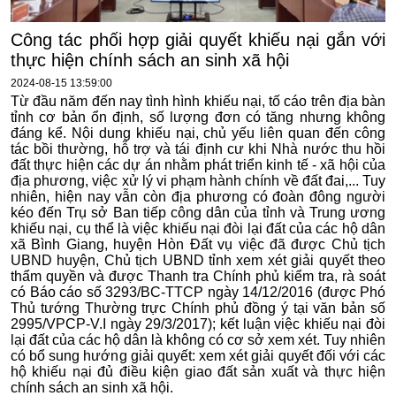
Công tác phối hợp giải quyết khiếu nại gắn với
thực hiện chính sách an sinh xã hội
2024-08-15 13:59:00
Từ đầu năm đến nay tình hình khiếu nại, tố cáo trên địa bàn
tỉnh cơ bản ổn định, số lượng đơn có tăng nhưng không
đáng kể. Nội dung khiếu nại, chủ yếu liên quan đến công
tác bồi thường, hỗ trợ và tái định cư khi Nhà nước thu hồi
đất thực hiện các dự án nhằm phát triển kinh tế - xã hội của
địa phương, việc xử lý vi phạm hành chính về đất đai,... Tuy
nhiên, hiện nay vẫn còn địa phương có đoàn đông người
kéo đến Trụ sở Ban tiếp công dân của tỉnh và Trung ương
khiếu nại, cụ thể là việc khiếu nại đòi lại đất của các hộ dân
xã Bình Giang, huyện Hòn Đất vụ việc đã được Chủ tịch
UBND huyện, Chủ tịch UBND tỉnh xem xét giải quyết theo
thẩm quyền và được Thanh tra Chính phủ kiểm tra, rà soát
có Báo cáo số 3293/BC-TTCP ngày 14/12/2016 (được Phó
Thủ tướng Thường trực Chính phủ đồng ý tại văn bản số
2995/VPCP-V.I ngày 29/3/2017); kết luận việc khiếu nại đòi
lại đất của các hộ dân là không có cơ sở xem xét. Tuy nhiên
có bổ sung hướng giải quyết: xem xét giải quyết đối với các
hộ khiếu nại đủ điều kiện giao đất sản xuất và thực hiện
chính sách an sinh xã hội.