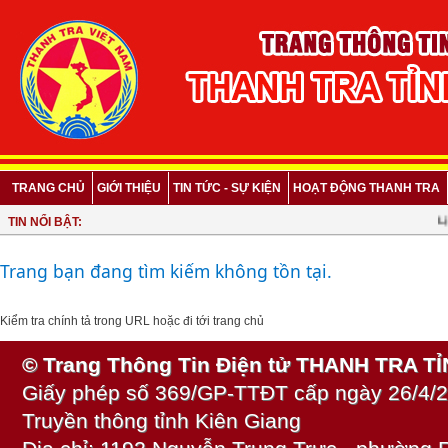
TRANG CHỦ
GIỚI THIỆU
TIN TỨC - SỰ KIỆN
HOẠT ĐỘNG THANH TRA
Lịc
TIN NỔI BẬT:
Trang bạn đang tìm kiếm không tồn tại.
Kiểm tra chính tả trong URL hoặc
đi tới trang chủ
© Trang Thông Tin Điện tử THANH TRA T
Giấy phép số 369/GP-TTĐT cấp ngày 26/4/2
Truyền thông tỉnh Kiên Giang