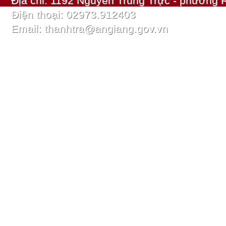
Địa chỉ: 1192 Nguyễn Trung Trực - phường R
Điện thoại: 02973.912403
Email: thanhtra@angiang.gov.vn