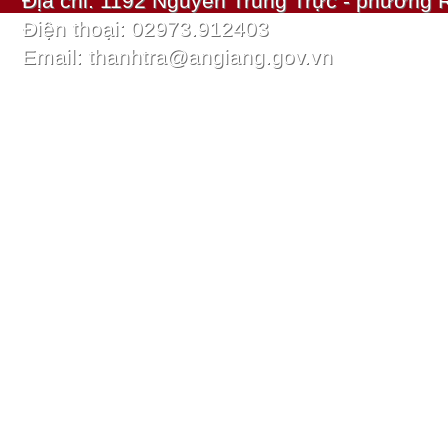
Địa chỉ: 1192 Nguyễn Trung Trực - phường R
Điện thoại: 02973.912403
Email: thanhtra@angiang.gov.vn