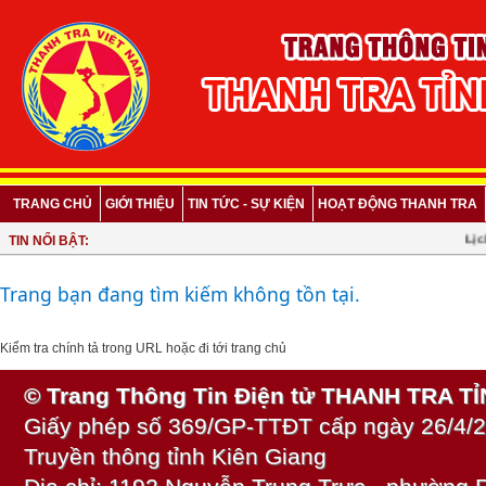
TRANG CHỦ
GIỚI THIỆU
TIN TỨC - SỰ KIỆN
HOẠT ĐỘNG THANH TRA
Lịch 
TIN NỔI BẬT:
Trang bạn đang tìm kiếm không tồn tại.
Kiểm tra chính tả trong URL hoặc
đi tới trang chủ
© Trang Thông Tin Điện tử THANH TRA T
Giấy phép số 369/GP-TTĐT cấp ngày 26/4/2
Truyền thông tỉnh Kiên Giang