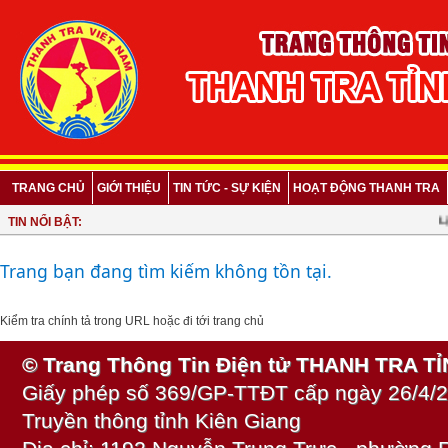
TRANG CHỦ
GIỚI THIỆU
TIN TỨC - SỰ KIỆN
HOẠT ĐỘNG THANH TRA
Lịc
TIN NỔI BẬT:
Trang bạn đang tìm kiếm không tồn tại.
Kiểm tra chính tả trong URL hoặc
đi tới trang chủ
© Trang Thông Tin Điện tử THANH TRA T
Giấy phép số 369/GP-TTĐT cấp ngày 26/4/2
Truyền thông tỉnh Kiên Giang