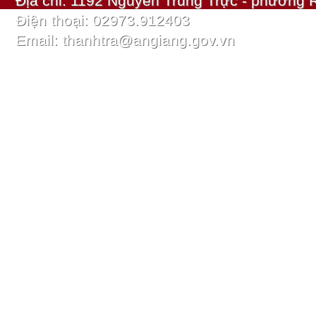
Địa chỉ: 1192 Nguyễn Trung Trực - phường R
Điện thoại: 02973.912403
Email: thanhtra@angiang.gov.vn